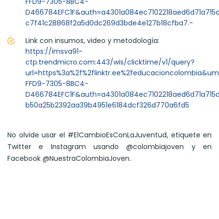
FFD9-7305-8BC4-
D466784EFC1F&auth=a4301a084ec7102218aed6d71a715
c7f41c28868f2a5d0dc269d3bde4e127b18cfba7
.-
Link con insumos, video y metodología:
https://imsva91-
ctp.trendmicro.com:443/wis/clicktime/v1/query?
url=https%3a%2f%2flinktr.ee%2feducacioncolombia&um
FFD9-7305-8BC4-
D466784EFC1F&auth=a4301a084ec7102218aed6d71a715
b50a25b2392aa39b4951e6184dcf326d770a6fd5
No olvide usar el #ElCambioEsConLaJuventud, etiquete en
Twitter e Instagram usando @colombiajoven y en
Facebook @NuestraColombiaJoven.