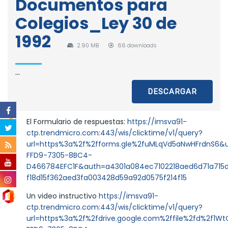
Documentos para
Colegios_Ley 30 de
1992
2.90 MB
66 downloads
...
DESCARGAR
El Formulario de respuestas:
https://imsva91-
ctp.trendmicro.com:443/wis/clicktime/v1/query?
url=https%3a%2f%2fforms.gle%2fuMLqVd5aNwHFrdnS6&u
FFD9-7305-8BC4-
D466784EFC1F&auth=a4301a084ec7102218aed6d71a715
f18d15f362aed3fa003428d59a92d0575f214f15
Un video instructivo
https://imsva91-
ctp.trendmicro.com:443/wis/clicktime/v1/query?
url=https%3a%2f%2fdrive.google.com%2ffile%2fd%2f1Wt