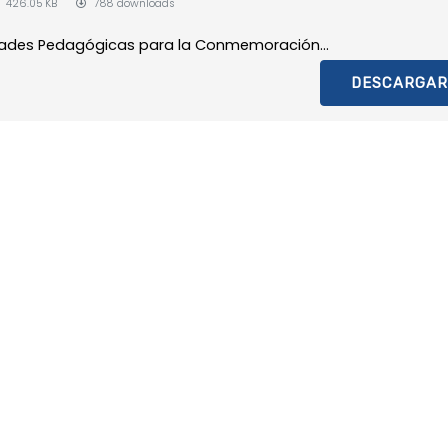
426.05 KB
788 downloads
vidades Pedagógicas para la Conmemoración...
DESCARGAR