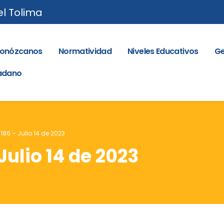
el Tolima
onózcanos
Normatividad
Niveles Educativos
Ge
dadano
 186 – Julio 14 de 2023
Julio 14 de 2023