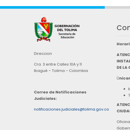
Con
Horari
Direccion
ATENC
INSTAL
Cra. 3 entre Calles 10A y 11
DE LA
Ibagué – Tolima – Colombia
Ú
nicam
Correo de Notificaciones
Judiciales:
ATENC
notificaciones.judiciales@tolima.gov.co
CIUDA
Oficina
Goberna