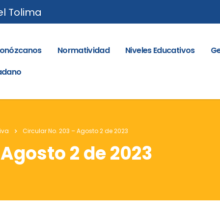
el Tolima
onózcanos
Normatividad
Niveles Educativos
Ge
dadano
iva
Circular No. 203 – Agosto 2 de 2023
 Agosto 2 de 2023