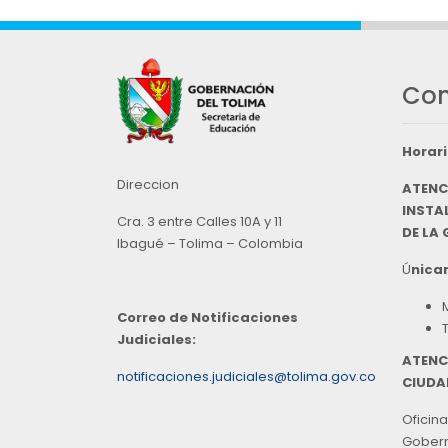
Con
Horari
Direccion
ATENC
INSTAL
Cra. 3 entre Calles 10A y 11
DE LA
Ibagué – Tolima – Colombia
Ú
nicam
Correo de Notificaciones
Judiciales:
ATENC
notificaciones.judiciales@tolima.gov.co
CIUDA
Oficina
Goberna