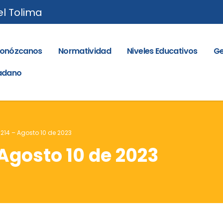
el Tolima
onózcanos
Normatividad
Niveles Educativos
Ge
dadano
 214 – Agosto 10 de 2023
 Agosto 10 de 2023