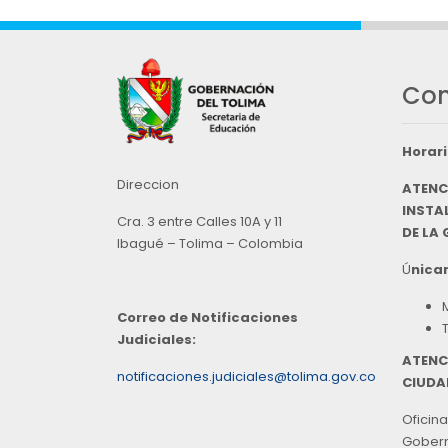
Con
Horari
Direccion
ATENC
INSTAL
Cra. 3 entre Calles 10A y 11
DE LA
Ibagué – Tolima – Colombia
Ú
nicam
Correo de Notificaciones
Judiciales:
ATENC
notificaciones.judiciales@tolima.gov.co
CIUDA
Oficina
Goberna