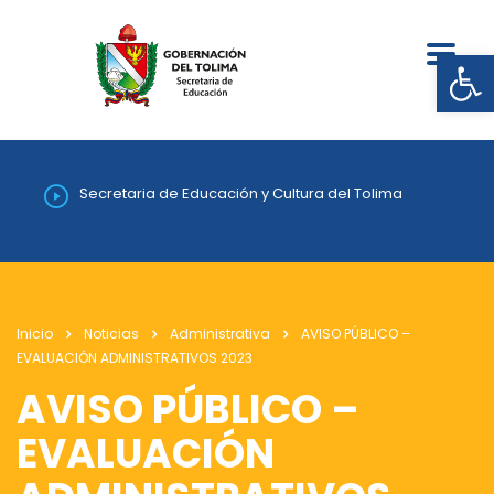
Abrir
Secretaria de Educación y Cultura del Tolima
Inicio
Noticias
Administrativa
AVISO PÚBLICO –
EVALUACIÓN ADMINISTRATIVOS 2023
AVISO PÚBLICO –
EVALUACIÓN