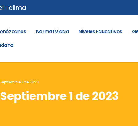
el Tolima
onózcanos
Normatividad
Niveles Educativos
Ge
dadano
 Septiembre 1 de 2023
 Septiembre 1 de 2023