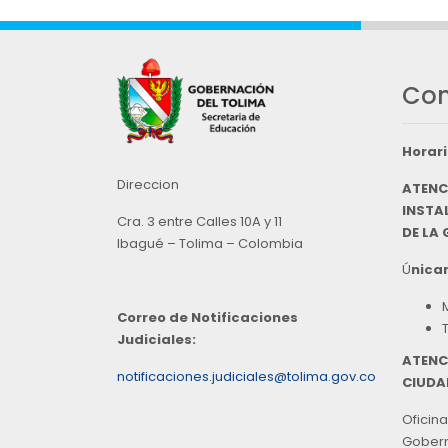
Con
Horari
Direccion
ATENC
INSTAL
Cra. 3 entre Calles 10A y 11
DE LA
Ibagué – Tolima – Colombia
Ú
nicam
Correo de Notificaciones
Judiciales:
ATENC
notificaciones.judiciales@tolima.gov.co
CIUDA
Oficina
Goberna