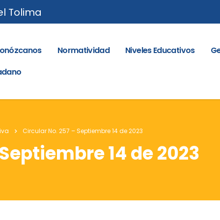
el Tolima
onózcanos
Normatividad
Niveles Educativos
Ge
dadano
iva
Circular No. 257 – Septiembre 14 de 2023
– Septiembre 14 de 2023