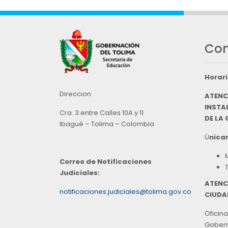
Con
Horari
Direccion
ATENC
INSTAL
Cra. 3 entre Calles 10A y 11
DE LA
Ibagué – Tolima – Colombia
Ú
nicam
Correo de Notificaciones
Judiciales:
ATENC
notificaciones.judiciales@tolima.gov.co
CIUDA
Oficina
Goberna