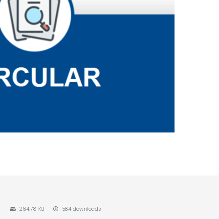
264.78 KB
584 downloads