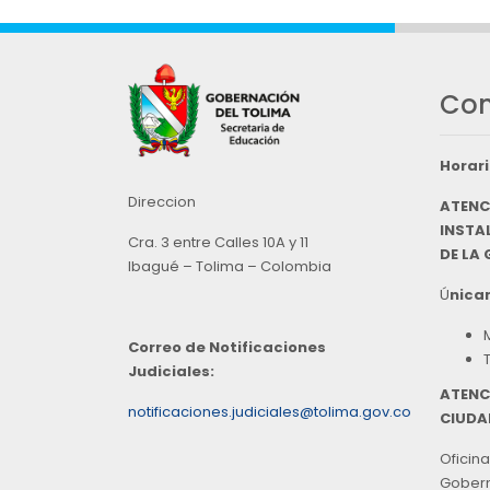
Con
Horari
Direccion
ATENC
INSTAL
Cra. 3 entre Calles 10A y 11
DE LA
Ibagué – Tolima – Colombia
Ú
nicam
Correo de Notificaciones
Judiciales:
ATENC
notificaciones.judiciales@tolima.gov.co
CIUDA
Oficina
Goberna