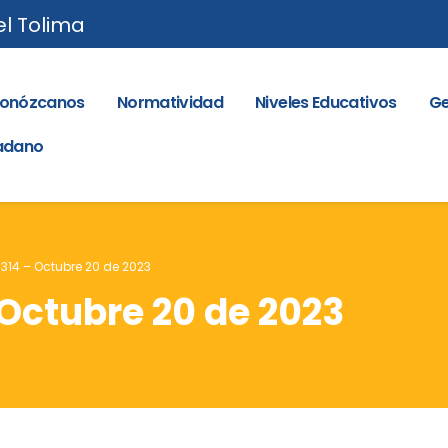
el Tolima
onózcanos
Normatividad
Niveles Educativos
Ge
dadano
 314 – Octubre 20 de 2023
 Octubre 20 de 2023