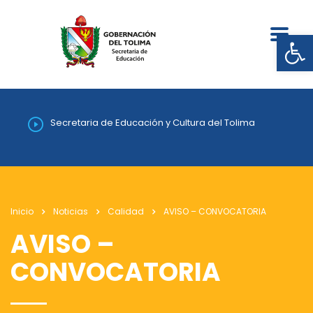
Abrir
Secretaria de Educación y Cultura del Tolima
Inicio
Noticias
Calidad
AVISO – CONVOCATORIA
AVISO –
CONVOCATORIA