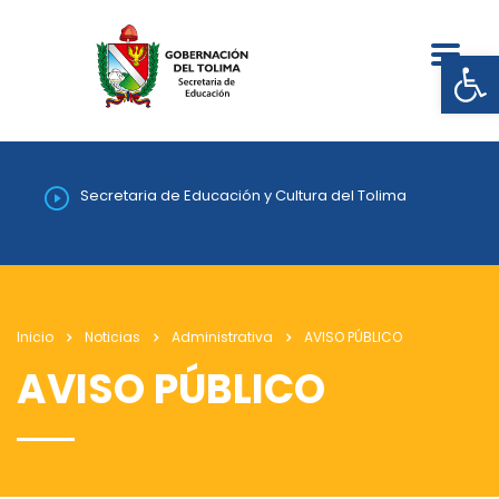
Abrir
Secretaria de Educación y Cultura del Tolima
Inicio
Noticias
Administrativa
AVISO PÚBLICO
AVISO PÚBLICO