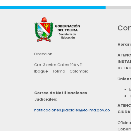
Con
Horari
Direccion
ATENC
INSTAL
Cra. 3 entre Calles 10A y 11
DE LA
Ibagué – Tolima – Colombia
Ú
nicam
Correo de Notificaciones
Judiciales:
ATENC
notificaciones.judiciales@tolima.gov.co
CIUDA
Oficina
Goberna