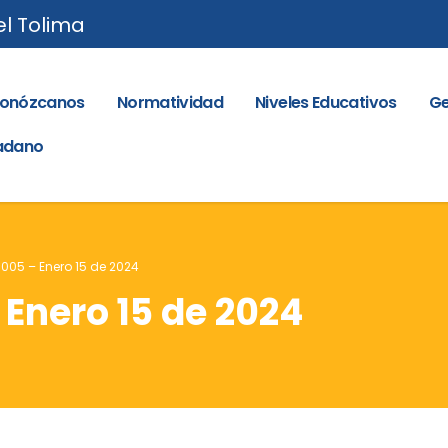
el Tolima
onózcanos
Normatividad
Niveles Educativos
Ge
dadano
 005 – Enero 15 de 2024
 Enero 15 de 2024