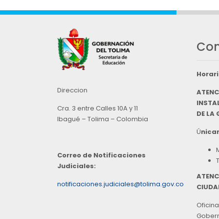
Con
Horari
Direccion
ATENC
INSTAL
Cra. 3 entre Calles 10A y 11
DE LA
Ibagué – Tolima – Colombia
Ú
nicam
Correo de Notificaciones
Judiciales:
ATENC
notificaciones.judiciales@tolima.gov.co
CIUDA
Oficina
Goberna