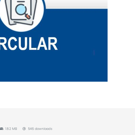
1.82 MB
546 downloads