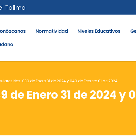
el Tolima
onózcanos
Normatividad
Niveles Educativos
Ge
dadano
culares Nos. 039 de Enero 31 de 2024 y 040 de Febrero 01 de 2024
9 de Enero 31 de 2024 y 