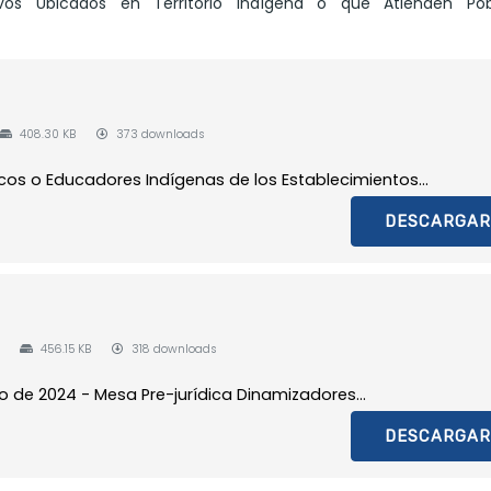
ivos Ubicados en Territorio Indígena o que Atienden Pob
408.30 KB
373 downloads
os o Educadores Indígenas de los Establecimientos...
DESCARGAR
456.15 KB
318 downloads
ro de 2024 - Mesa Pre-jurídica Dinamizadores...
DESCARGAR