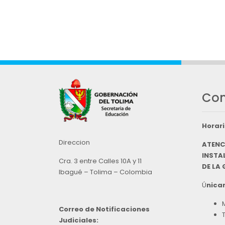
Con
Horari
Direccion
ATENC
INSTAL
Cra. 3 entre Calles 10A y 11
DE LA
Ibagué – Tolima – Colombia
Ú
nicam
Correo de Notificaciones
Judiciales: