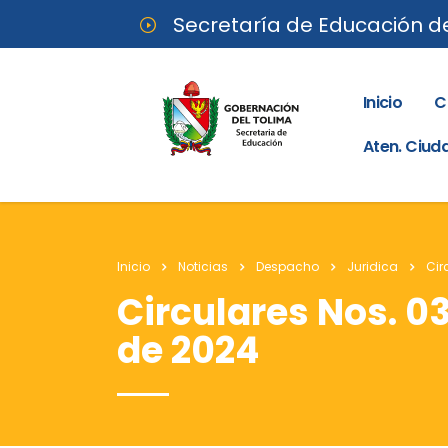
Secretaría de Educación d
Inicio
C
Aten. Ciu
Inicio
Noticias
Despacho
Juridica
Cir
Circulares Nos. 03
de 2024