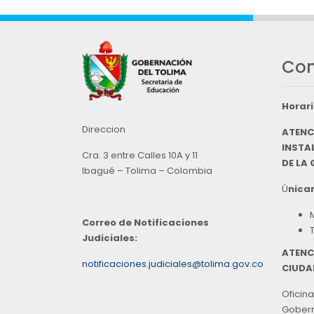
Con
Horari
Direccion
ATENC
INSTAL
Cra. 3 entre Calles 10A y 11
DE LA
Ibagué – Tolima – Colombia
Ú
nicam
Correo de Notificaciones
Judiciales:
ATENC
notificaciones.judiciales@tolima.gov.co
CIUDA
Oficina
Goberna