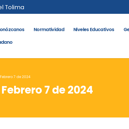
el Tolima
onózcanos
Normatividad
Niveles Educativos
Ge
dadano
 Febrero 7 de 2024
 Febrero 7 de 2024