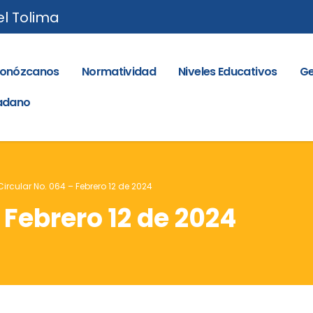
el Tolima
onózcanos
Normatividad
Niveles Educativos
Ge
dadano
Circular No. 064 – Febrero 12 de 2024
 Febrero 12 de 2024