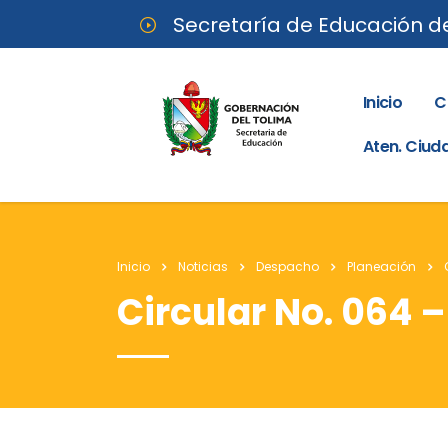
Secretaría de Educación d
Inicio
C
Aten. Ciu
Inicio
Noticias
Despacho
Planeación
Circular No. 064 –