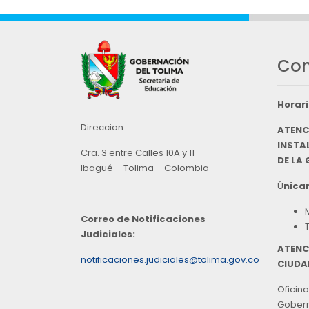
Con
Horari
Direccion
ATENC
INSTAL
Cra. 3 entre Calles 10A y 11
DE LA
Ibagué – Tolima – Colombia
Ú
nicam
Correo de Notificaciones
Judiciales:
ATENC
notificaciones.judiciales@tolima.gov.co
CIUDA
Oficina
Goberna