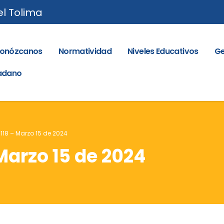
el Tolima
onózcanos
Normatividad
Niveles Educativos
Ge
dadano
 118 – Marzo 15 de 2024
 Marzo 15 de 2024