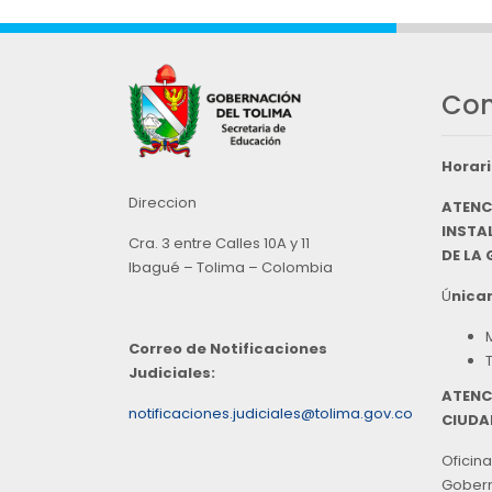
Con
Horari
Direccion
ATENC
INSTAL
Cra. 3 entre Calles 10A y 11
DE LA
Ibagué – Tolima – Colombia
Ú
nicam
Correo de Notificaciones
Judiciales:
ATENC
notificaciones.judiciales@tolima.gov.co
CIUDA
Oficina
Goberna