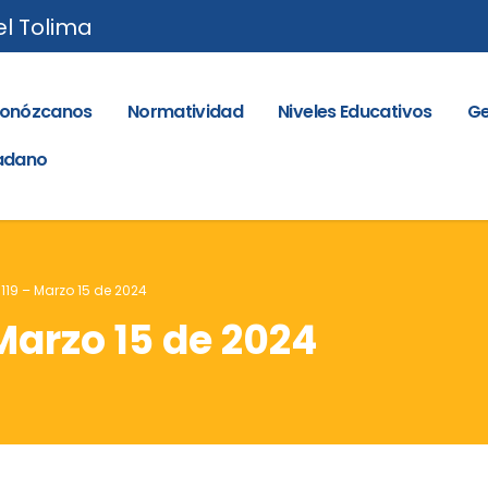
el Tolima
onózcanos
Normatividad
Niveles Educativos
Ge
dadano
 119 – Marzo 15 de 2024
 Marzo 15 de 2024