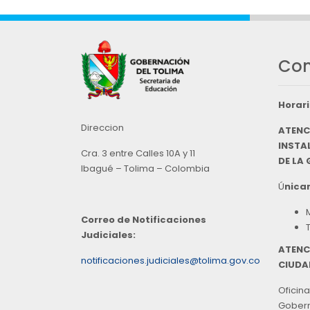
Con
Horari
Direccion
ATENC
INSTAL
Cra. 3 entre Calles 10A y 11
DE LA
Ibagué – Tolima – Colombia
Ú
nicam
Correo de Notificaciones
Judiciales:
ATENC
notificaciones.judiciales@tolima.gov.co
CIUDA
Oficina
Goberna