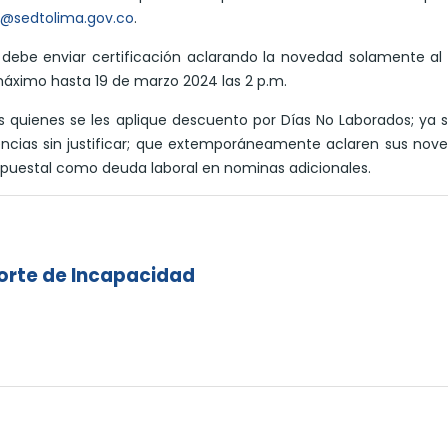
lo@sedtolima.gov.co
.
r debe enviar certificación aclarando la novedad solamente al
áximo hasta 19 de marzo 2024 las 2 p.m.
os quienes se les aplique descuento por Días No Laborados; ya 
encias sin justificar; que extemporáneamente aclaren sus nov
supuestal como deuda laboral en nominas adicionales.
orte de Incapacidad