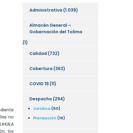
Administrativa
(1.039)
Almacén General –
Gobernación del Tolima
(1)
Calidad
(732)
Cobertura
(363)
COVID 19
(11)
Despacho
(294)
Juridica
(50)
ndiente
ías no
Planeación
(16)
HUILA
n; los