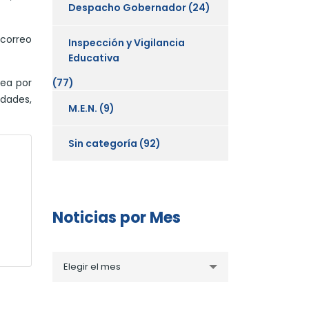
Despacho Gobernador
(24)
 correo
Inspección y Vigilancia
Educativa
(77)
sea por
edades,
M.E.N.
(9)
Sin categoría
(92)
Noticias por Mes
Noticias
Elegir el mes
por
Mes