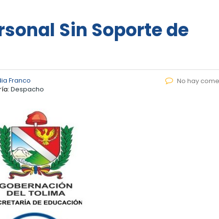
sonal Sin Soporte de
ia Franco
No hay come
ía:
Despacho