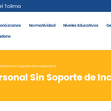
el Tolima
onózcanos
Normatividad
Niveles Educativos
Ge
dadano
ersonal Sin Soporte de Incapacidad
sonal Sin Soporte de I