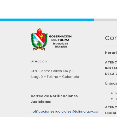
Con
Horari
Direccion
ATENC
INSTAL
Cra. 3 entre Calles 10A y 11
DE LA
Ibagué – Tolima – Colombia
Ú
nicam
Correo de Notificaciones
Judiciales:
ATENC
notificaciones.judiciales@tolima.gov.co
CIUDA