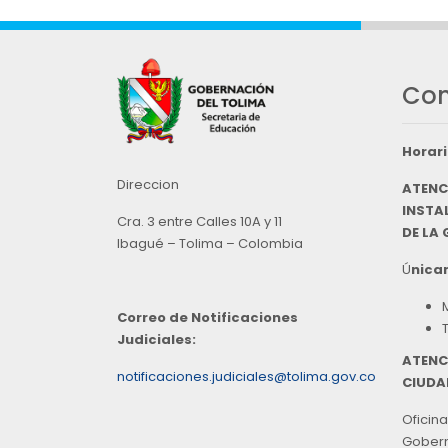
Con
Horari
Direccion
ATENC
INSTAL
Cra. 3 entre Calles 10A y 11
DE LA
Ibagué – Tolima – Colombia
Ú
nicam
Correo de Notificaciones
Judiciales:
ATENC
notificaciones.judiciales@tolima.gov.co
CIUDA
Oficina
Goberna