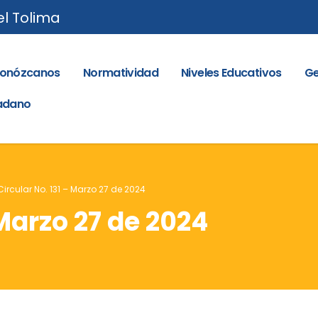
el Tolima
onózcanos
Normatividad
Niveles Educativos
Ge
dadano
Circular No. 131 – Marzo 27 de 2024
 Marzo 27 de 2024