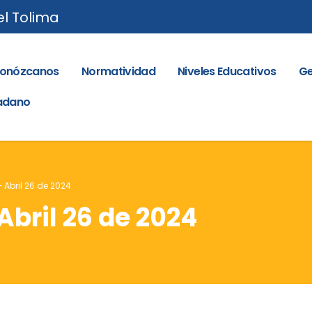
el Tolima
onózcanos
Normatividad
Niveles Educativos
Ge
dadano
– Abril 26 de 2024
 Abril 26 de 2024