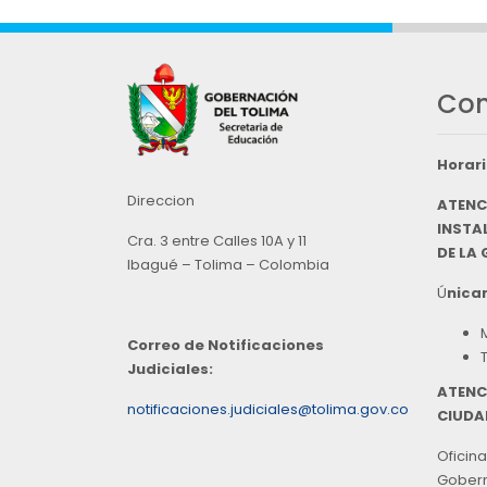
Con
Horari
Direccion
ATENC
INSTAL
Cra. 3 entre Calles 10A y 11
DE LA
Ibagué – Tolima – Colombia
Ú
nicam
Correo de Notificaciones
Judiciales:
ATENC
notificaciones.judiciales@tolima.gov.co
CIUDA
Oficina
Goberna