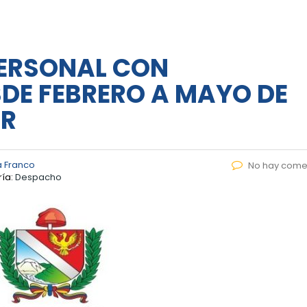
ERSONAL CON
DE FEBRERO A MAYO DE
AR
a Franco
No hay come
ía:
Despacho