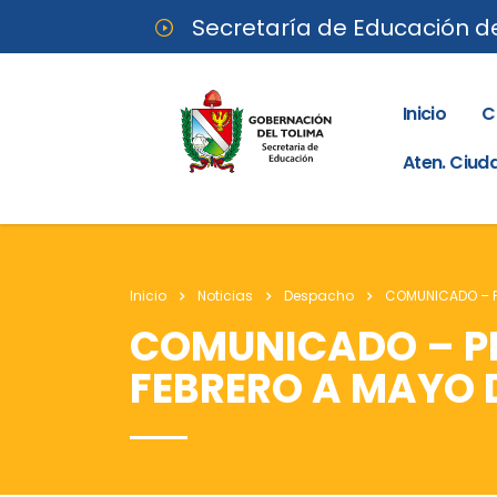
Secretaría de Educación d
Inicio
C
Aten. Ciu
Inicio
Noticias
Despacho
COMUNICADO – P
COMUNICADO – P
FEBRERO A MAYO D