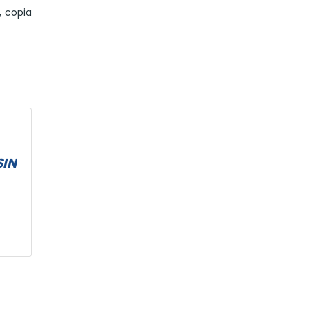
Mes
, copia
SIN