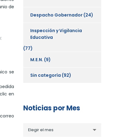
unio de
Despacho Gobernador
(24)
Inspección y Vigilancia
Educativa
:
(77)
M.E.N.
(9)
nico se
Sin categoría
(92)
xpedida
clic en
Noticias por Mes
correo
Noticias
Elegir el mes
por