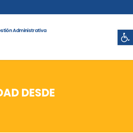
Abrir
stión Administrativa
DAD DESDE