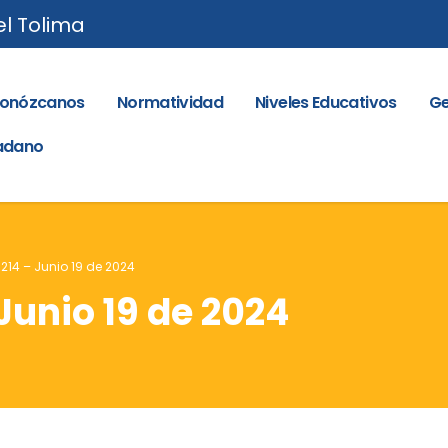
el Tolima
onózcanos
Normatividad
Niveles Educativos
Ge
dadano
 214 – Junio 19 de 2024
 Junio 19 de 2024