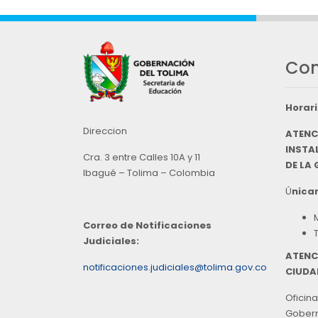
Con
Horari
Direccion
ATENC
INSTAL
Cra. 3 entre Calles 10A y 11
DE LA
Ibagué – Tolima – Colombia
Ú
nicam
Correo de Notificaciones
Judiciales:
ATENC
notificaciones.judiciales@tolima.gov.co
CIUDA
Oficina
Goberna