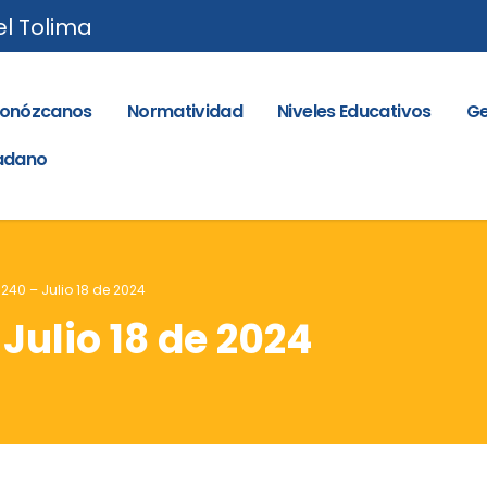
el Tolima
onózcanos
Normatividad
Niveles Educativos
Ge
dadano
 240 – Julio 18 de 2024
 Julio 18 de 2024