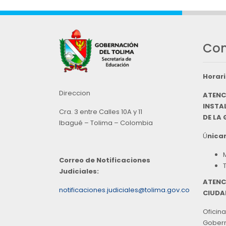
Con
Horari
Direccion
ATENC
INSTAL
Cra. 3 entre Calles 10A y 11
DE LA
Ibagué – Tolima – Colombia
Ú
nicam
Correo de Notificaciones
Judiciales:
ATENC
notificaciones.judiciales@tolima.gov.co
CIUDA
Oficina
Goberna