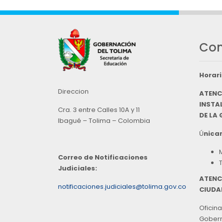
Con
Horari
Direccion
ATENC
INSTAL
Cra. 3 entre Calles 10A y 11
DE LA
Ibagué – Tolima – Colombia
Ú
nicam
Correo de Notificaciones
Judiciales:
ATENC
notificaciones.judiciales@tolima.gov.co
CIUDA
Oficina
Goberna