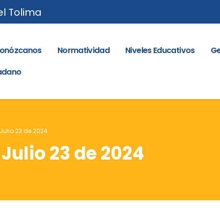
el Tolima
onózcanos
Normatividad
Niveles Educativos
Ge
dadano
 Julio 23 de 2024
 Julio 23 de 2024