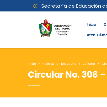
Secretaría de Educación d
Inicio
C
Aten. Ciu
Inicio
Noticias
Despacho
Juridica
Cir
Circular No. 306 