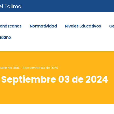
el Tolima
onózcanos
Normatividad
Niveles Educativos
Ge
dadano
cular No. 306 – Septiembre 03 de 2024
– Septiembre 03 de 2024