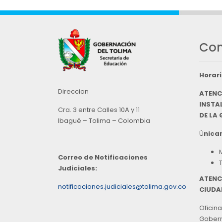
Con
Horari
Direccion
ATENC
INSTAL
Cra. 3 entre Calles 10A y 11
DE LA
Ibagué – Tolima – Colombia
Ú
nicam
Correo de Notificaciones
Judiciales:
ATENC
notificaciones.judiciales@tolima.gov.co
CIUDA
Oficina
Goberna