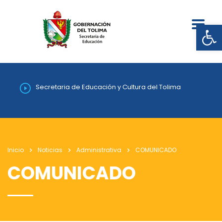
Abrir
Secretaria de Educación y Cultura del Tolima
Inicio
Noticias
Administrativa
COMUNICADO
COMUNICADO