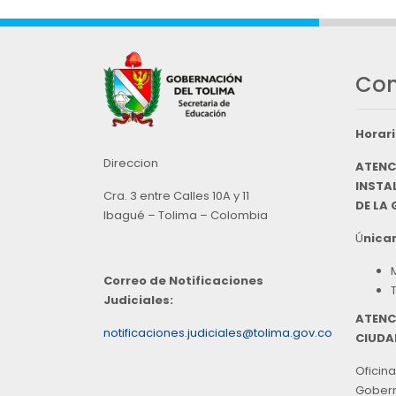
Con
Horari
Direccion
ATENC
INSTAL
Cra. 3 entre Calles 10A y 11
DE LA
Ibagué – Tolima – Colombia
Ú
nicam
Correo de Notificaciones
Judiciales:
ATENC
notificaciones.judiciales@tolima.gov.co
CIUDA
Oficina
Goberna