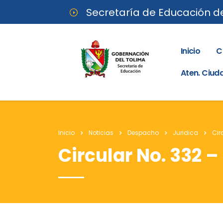
Secretaría de Educación d
Inicio
C
Aten. Ciu
Inicio
Noticias
Despacho
Juridica
Cir
Circular No. 332 