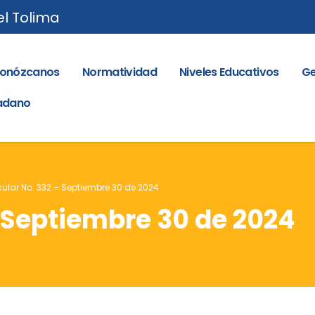
el Tolima
onózcanos
Normatividad
Niveles Educativos
Ge
dadano
cular No. 332 – Septiembre 30 de 2024
– Septiembre 30 de 2024