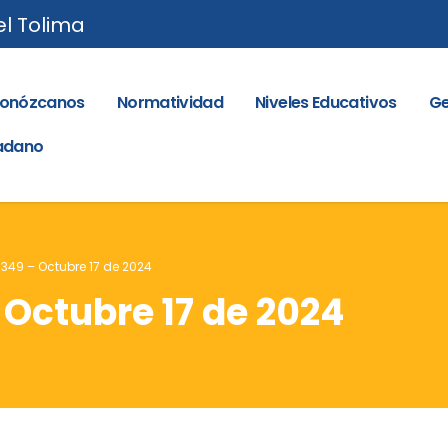
el Tolima
onózcanos
Normatividad
Niveles Educativos
Ge
dadano
 349 – Octubre 17 de 2024
 Octubre 17 de 2024