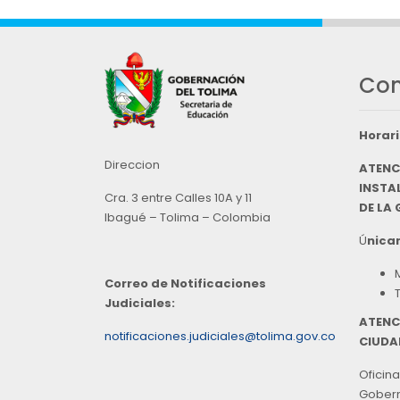
Con
Horari
Direccion
ATENC
INSTAL
Cra. 3 entre Calles 10A y 11
DE LA
Ibagué – Tolima – Colombia
Ú
nicam
Correo de Notificaciones
Judiciales:
ATENC
notificaciones.judiciales@tolima.gov.co
CIUDA
Oficina
Goberna