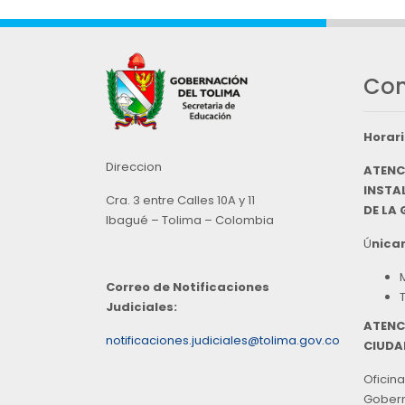
Con
Horari
Direccion
ATENC
INSTAL
Cra. 3 entre Calles 10A y 11
DE LA
Ibagué – Tolima – Colombia
Ú
nicam
Correo de Notificaciones
Judiciales:
ATENC
notificaciones.judiciales@tolima.gov.co
CIUDA
Oficina
Goberna