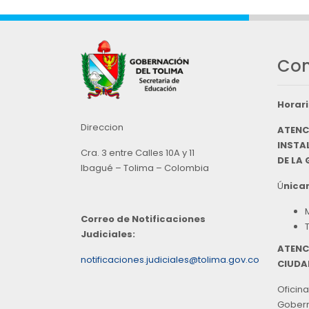
Con
Horari
Direccion
ATENC
INSTAL
Cra. 3 entre Calles 10A y 11
DE LA
Ibagué – Tolima – Colombia
Ú
nicam
Correo de Notificaciones
Judiciales:
ATENC
notificaciones.judiciales@tolima.gov.co
CIUDA
Oficina
Goberna