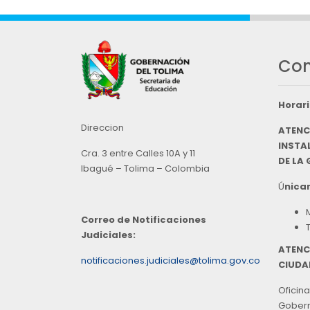
Con
Horari
Direccion
ATENC
INSTAL
Cra. 3 entre Calles 10A y 11
DE LA
Ibagué – Tolima – Colombia
Ú
nicam
Correo de Notificaciones
Judiciales:
ATENC
notificaciones.judiciales@tolima.gov.co
CIUDA
Oficina
Goberna