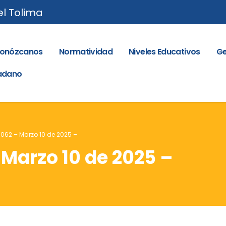
el Tolima
onózcanos
Normatividad
Niveles Educativos
Ge
dadano
. 062 – Marzo 10 de 2025 –
 Marzo 10 de 2025 –