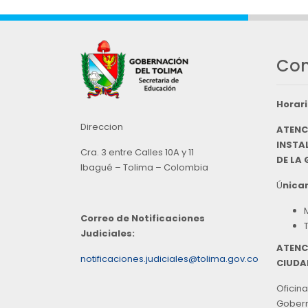
Con
Horari
Direccion
ATENC
INSTAL
Cra. 3 entre Calles 10A y 11
DE LA
Ibagué – Tolima – Colombia
Ú
nicam
Correo de Notificaciones
Judiciales:
ATENC
notificaciones.judiciales@tolima.gov.co
CIUDA
Oficina
Goberna