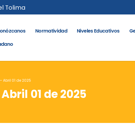
el Tolima
onózcanos
Normatividad
Niveles Educativos
Ge
dadano
– Abril 01 de 2025
 Abril 01 de 2025