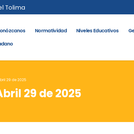
el Tolima
onózcanos
Normatividad
Niveles Educativos
Ge
dadano
Abril 29 de 2025
Abril 29 de 2025