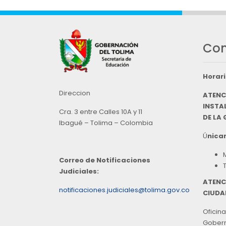
Con
Horari
Direccion
ATENC
INSTAL
Cra. 3 entre Calles 10A y 11
DE LA
Ibagué – Tolima – Colombia
Ú
nicam
Correo de Notificaciones
Judiciales:
ATENC
notificaciones.judiciales@tolima.gov.co
CIUDA
Oficina
Goberna