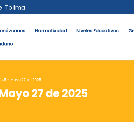
el Tolima
onózcanos
Normatividad
Niveles Educativos
Ge
dadano
. 145 – Mayo 27 de 2025
 Mayo 27 de 2025