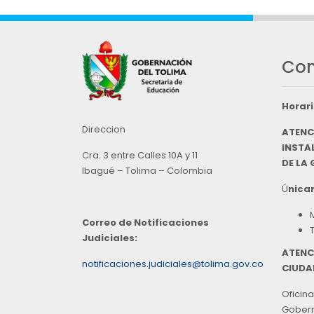
Con
Horari
Direccion
ATENC
INSTAL
Cra. 3 entre Calles 10A y 11
DE LA
Ibagué – Tolima – Colombia
Ú
nicam
Correo de Notificaciones
Judiciales:
ATENC
notificaciones.judiciales@tolima.gov.co
CIUDA
Oficina
Goberna