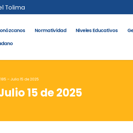
el Tolima
onózcanos
Normatividad
Niveles Educativos
Ge
dadano
 185 – Julio 15 de 2025
Julio 15 de 2025