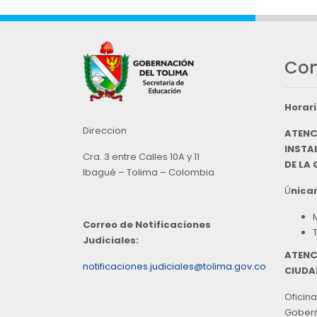
Con
Horari
Direccion
ATENC
INSTAL
Cra. 3 entre Calles 10A y 11
DE LA
Ibagué – Tolima – Colombia
Ú
nicam
Correo de Notificaciones
Judiciales:
ATENC
notificaciones.judiciales@tolima.gov.co
CIUDA
Oficina
Goberna