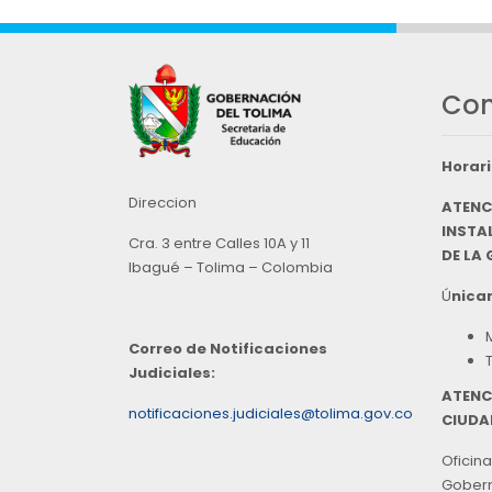
Con
Horari
Direccion
ATENC
INSTAL
Cra. 3 entre Calles 10A y 11
DE LA
Ibagué – Tolima – Colombia
Ú
nicam
Correo de Notificaciones
Judiciales:
ATENC
notificaciones.judiciales@tolima.gov.co
CIUDA
Oficina
Goberna