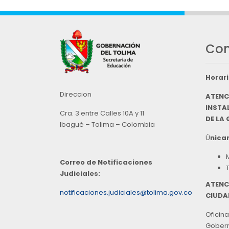
Con
Horari
Direccion
ATENC
INSTAL
Cra. 3 entre Calles 10A y 11
DE LA
Ibagué – Tolima – Colombia
Ú
nicam
Correo de Notificaciones
Judiciales:
ATENC
notificaciones.judiciales@tolima.gov.co
CIUDA
Oficina
Goberna