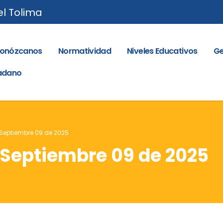
el Tolima
onózcanos
Normatividad
Niveles Educativos
Ge
dadano
– Septiembre 09 de 2025
– Septiembre 09 de 2025