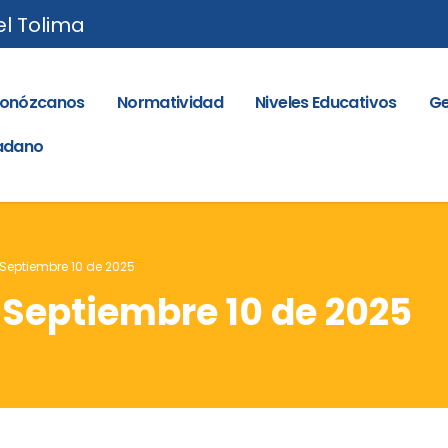
el Tolima
onózcanos
Normatividad
Niveles Educativos
Ge
dadano
 Septiembre 10 de 2025
– Septiembre 10 de 2025