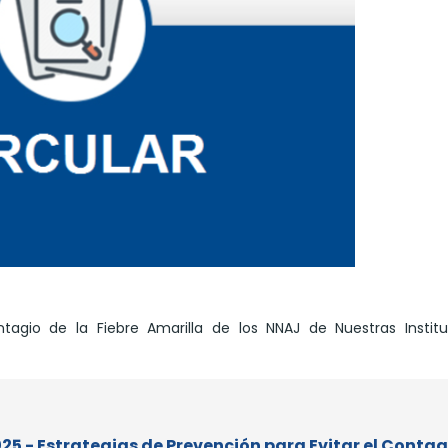
ntagio de la Fiebre Amarilla de los NNAJ de Nuestras Instit
025 - Estrategias de Prevención para Evitar el Contag