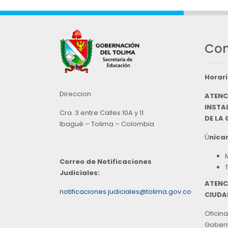
Con
Horari
Direccion
ATENC
INSTAL
Cra. 3 entre Calles 10A y 11
DE LA
Ibagué – Tolima – Colombia
Ú
nicam
Correo de Notificaciones
Judiciales:
ATENC
notificaciones.judiciales@tolima.gov.co
CIUDA
Oficina
Goberna