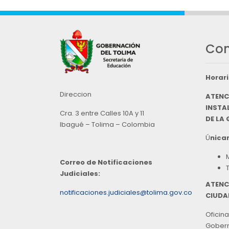
Con
Horari
Direccion
ATENC
INSTAL
Cra. 3 entre Calles 10A y 11
DE LA
Ibagué – Tolima – Colombia
Ú
nicam
Correo de Notificaciones
Judiciales:
ATENC
notificaciones.judiciales@tolima.gov.co
CIUDA
Oficina
Goberna