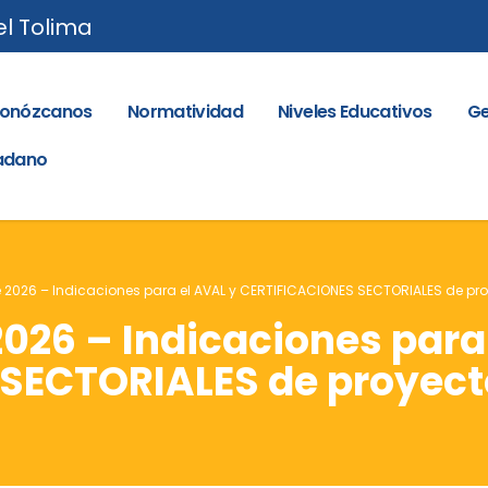
el Tolima
onózcanos
Normatividad
Niveles Educativos
Ge
dadano
e 2026 – Indicaciones para el AVAL y CERTIFICACIONES SECTORIALES de pro
2026 – Indicaciones para
SECTORIALES de proyect