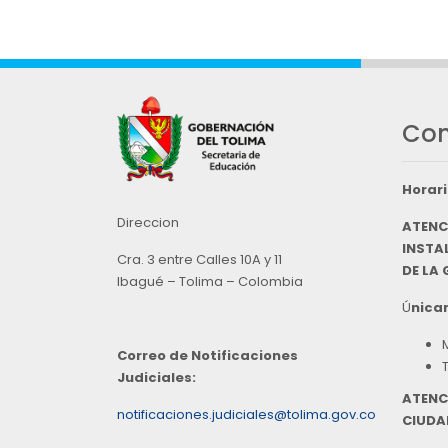
Con
Horari
Direccion
ATENC
INSTAL
Cra. 3 entre Calles 10A y 11
DE LA
Ibagué – Tolima – Colombia
Ú
nicam
Correo de Notificaciones
Judiciales:
ATENC
notificaciones.judiciales@tolima.gov.co
CIUDA