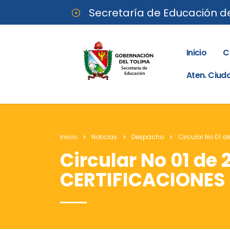
Secretaría de Educación d
Inicio
C
Aten. Ciu
Inicio
Noticias
Despacho
Circular No 01 d
Circular No 01 de 
CERTIFICACIONES 