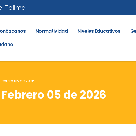
el Tolima
onózcanos
Normatividad
Niveles Educativos
Ge
dadano
 Febrero 05 de 2026
– Febrero 05 de 2026