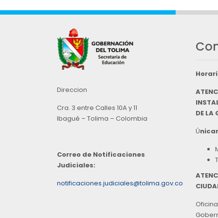
Con
Horari
Direccion
ATENC
INSTAL
Cra. 3 entre Calles 10A y 11
DE LA
Ibagué – Tolima – Colombia
Ú
nicam
Correo de Notificaciones
Judiciales:
ATENC
notificaciones.judiciales@tolima.gov.co
CIUDA
Oficina
Goberna