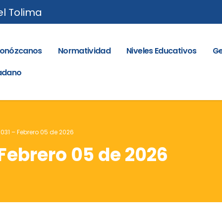
el Tolima
onózcanos
Normatividad
Niveles Educativos
Ge
dadano
 031 – Febrero 05 de 2026
 Febrero 05 de 2026