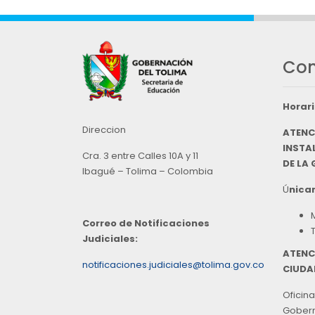
Con
Horari
Direccion
ATENC
INSTAL
Cra. 3 entre Calles 10A y 11
DE LA
Ibagué – Tolima – Colombia
Ú
nicam
Correo de Notificaciones
Judiciales:
ATENC
notificaciones.judiciales@tolima.gov.co
CIUDA
Oficina
Goberna