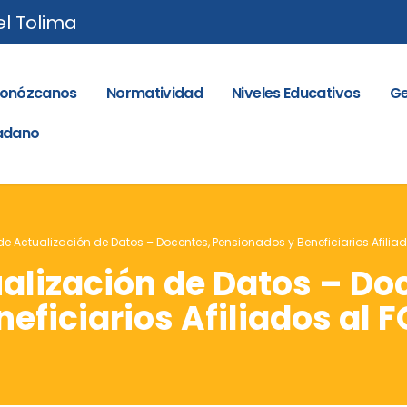
el Tolima
onózcanos
Normatividad
Niveles Educativos
Ge
dadano
Actualización de Datos – Docentes, Pensionados y Beneficiarios Afilia
lización de Datos – Do
eficiarios Afiliados al 