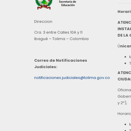
Horari
Direccion
ATENC
INSTAL
Cra. 3 entre Calles 10A y 11
DE LA
Ibagué – Tolima – Colombia
Ú
nicam
Correo de Notificaciones
Judiciales:
ATENC
notificaciones.judiciales@tolima.gov.co
CIUDA
Oficina
Goberna
y 2ª),
Horari