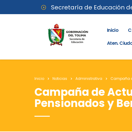
Secretaría de Educación d
Inicio
C
Aten. Ciu
Inicio
Noticias
Administrativa
Campaña de 
Campaña de Actua
Pensionados y Ben