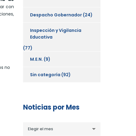
tar con
ciones,
Despacho Gobernador
(24)
Inspección y Vigilancia
Educativa
(77)
M.E.N.
(9)
os no
Sin categoría
(92)
Noticias por Mes
Noticias
Elegir el mes
por