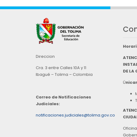
Con
Horari
Direccion
ATENC
INSTAL
Cra. 3 entre Calles 10A y 11
DE LA
Ibagué – Tolima – Colombia
Ú
nicam
Correo de Notificaciones
Judiciales:
ATENC
notificaciones.judiciales@tolima.gov.co
CIUDA
Oficina
Goberna