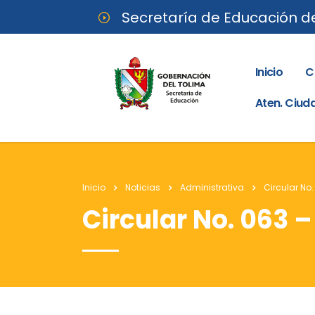
Secretaría de Educación d
Inicio
C
Aten. Ciu
Inicio
Noticias
Administrativa
Circular No.
Circular No. 063 –