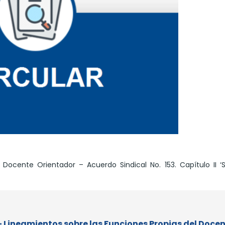
 Docente Orientador – Acuerdo Sindical No. 153. Capítulo II ‘
 - Lineamientos sobre las Funciones Propias del Doce