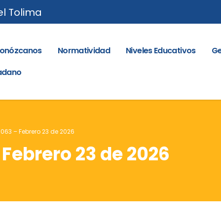
el Tolima
onózcanos
Normatividad
Niveles Educativos
Ge
dadano
 063 – Febrero 23 de 2026
 Febrero 23 de 2026