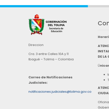
Con
Horari
Direccion
ATENC
INSTAL
Cra. 3 entre Calles 10A y 11
DE LA
Ibagué – Tolima – Colombia
Ú
nicam
Correo de Notificaciones
Judiciales:
ATENC
notificaciones.judiciales@tolima.gov.co
CIUDA
Oficina
Goberna