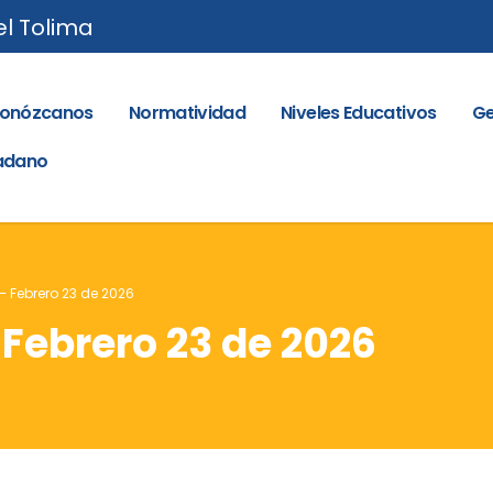
el Tolima
onózcanos
Normatividad
Niveles Educativos
Ge
dadano
 – Febrero 23 de 2026
 Febrero 23 de 2026