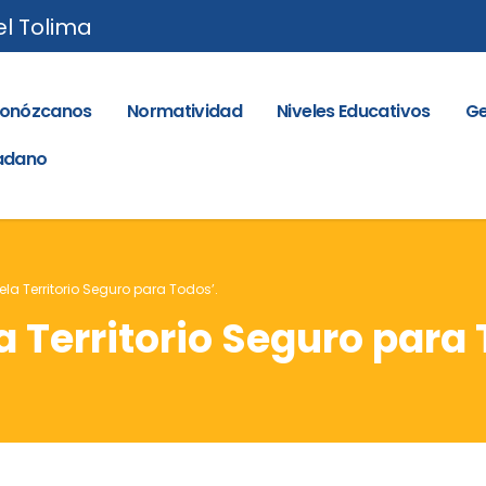
el Tolima
onózcanos
Normatividad
Niveles Educativos
Ge
dadano
a Territorio Seguro para Todos’.
Territorio Seguro para 