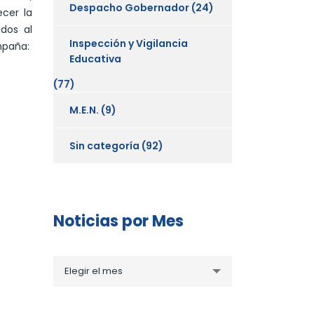
Despacho Gobernador
(24)
ecer la
dos al
Inspección y Vigilancia
mpaña:
Educativa
(77)
M.E.N.
(9)
Sin categoría
(92)
Noticias por Mes
Noticias
Elegir el mes
por
Mes