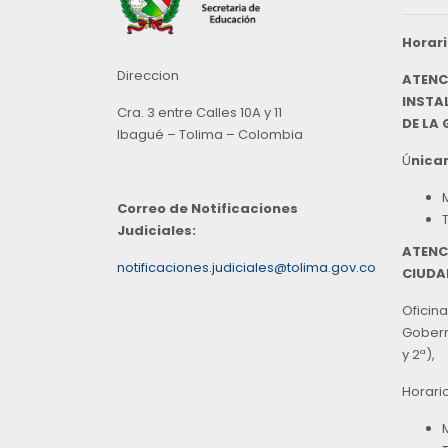
Horari
Direccion
ATENC
INSTAL
Cra. 3 entre Calles 10A y 11
DE LA
Ibagué – Tolima – Colombia
Ú
nicam
Correo de Notificaciones
Judiciales:
ATENC
notificaciones.judiciales@tolima.gov.co
CIUDA
Oficina
Goberna
y 2ª),
Horari