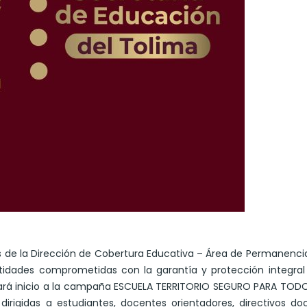
s de la Dirección de Cobertura Educativa – Área de Permanencia
tidades comprometidas con la garantía y protección integral
 dará inicio a la campaña ESCUELA TERRITORIO SEGURO PARA TOD
rigidas a estudiantes, docentes orientadores, directivos do