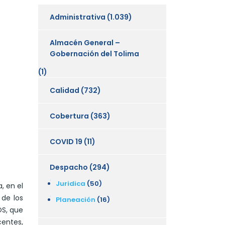
Administrativa
(1.039)
Almacén General –
Gobernación del Tolima
(1)
Calidad
(732)
Cobertura
(363)
COVID 19
(11)
Despacho
(294)
Juridica
(50)
, en el
 de los
Planeación
(16)
OS, que
centes,