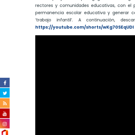
rectores y comunidades educativas, con el p
permanencia escolar educativa y generar co
‘trabajo infantil’. A continuación, de
https://youtube.com/shorts/wKg70SEqUDI