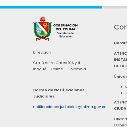
Con
Horari
Direccion
ATENC
INSTAL
Cra. 3 entre Calles 10A y 11
DE LA
Ibagué – Tolima – Colombia
Ú
nicam
Correo de Notificaciones
Judiciales:
ATENC
notificaciones.judiciales@tolima.gov.co
CIUDA
Oficina
Goberna