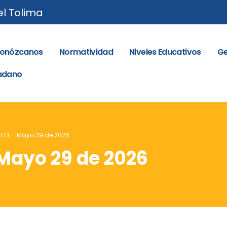
el Tolima
onózcanos
Normatividad
Niveles Educativos
Ge
dadano
. 173 – Mayo 29 de 2026
 Mayo 29 de 2026