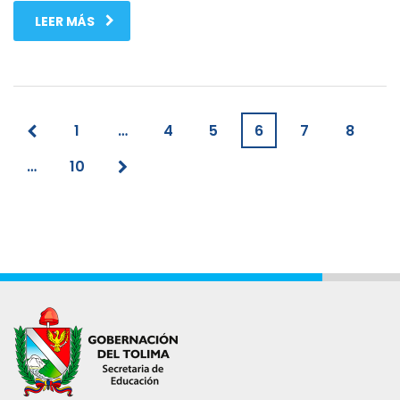
LEER MÁS
1
…
4
5
6
7
8
…
10