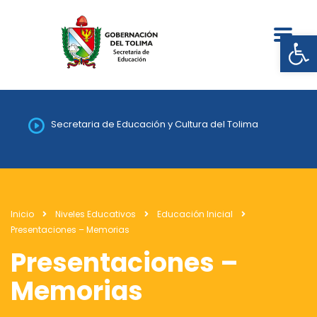
Abrir
Secretaria de Educación y Cultura del Tolima
Inicio
Niveles Educativos
Educación Inicial
Presentaciones – Memorias
Presentaciones –
Memorias