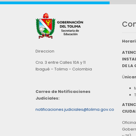
Con
Horari
Direccion
ATENC
INSTAL
Cra. 3 entre Calles 10A y 11
DE LA
Ibagué – Tolima – Colombia
Ú
nicam
Correo de Notificaciones
Judiciales:
ATENC
notificaciones.judiciales@tolima.gov.co
CIUDA
Oficina
Goberna
y 2ª),