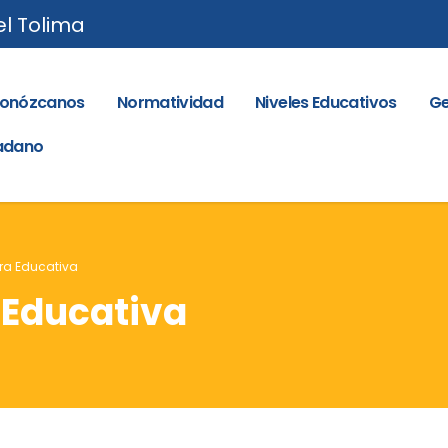
el Tolima
onózcanos
Normatividad
Niveles Educativos
Ge
dadano
ra Educativa
 Educativa