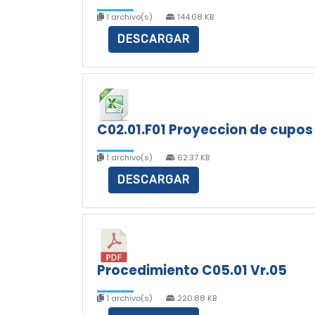
1 archivo(s)
144.08 KB
DESCARGAR
C02.01.F01 Proyeccion de cupos
1 archivo(s)
62.37 KB
DESCARGAR
Procedimiento C05.01 Vr.05
1 archivo(s)
220.88 KB